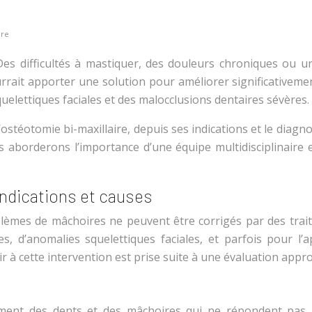
ire
es difficultés à mastiquer, des douleurs chroniques ou un
rait apporter une solution pour améliorer significativement 
quelettiques faciales et des malocclusions dentaires sévères.
ostéotomie bi-maxillaire, depuis ses indications et le diagno
ous aborderons l’importance d’une équipe multidisciplina
indications et causes
oblèmes de mâchoires ne peuvent être corrigés par des tra
, d’anomalies squelettiques faciales, et parfois pour l’
ir à cette intervention est prise suite à une évaluation appro
ment des dents et des mâchoires qui ne répondent pas à