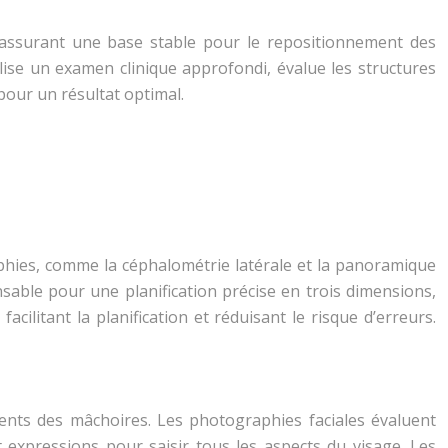
ie, assurant une base stable pour le repositionnement des
lise un examen clinique approfondi, évalue les structures
pour un résultat optimal.
raphies, comme la céphalométrie latérale et la panoramique
sable pour une planification précise en trois dimensions,
cilitant la planification et réduisant le risque d’erreurs.
ments des mâchoires. Les photographies faciales évaluent
t expressions pour saisir tous les aspects du visage. Les