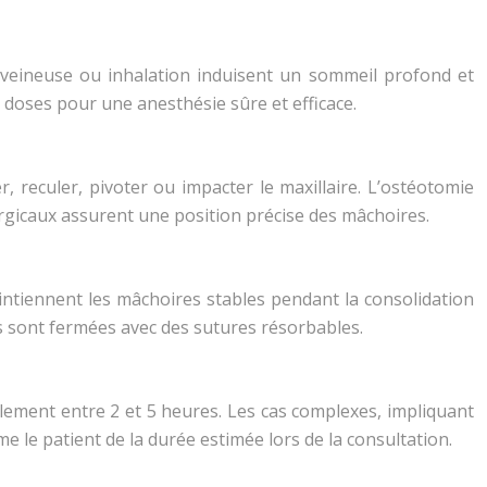
raveineuse ou inhalation induisent un sommeil profond et
s doses pour une anesthésie sûre et efficace.
r, reculer, pivoter ou impacter le maxillaire. L’ostéotomie
urgicaux assurent une position précise des mâchoires.
intiennent les mâchoires stables pendant la consolidation
ns sont fermées avec des sutures résorbables.
alement entre 2 et 5 heures. Les cas complexes, impliquant
e patient de la durée estimée lors de la consultation.