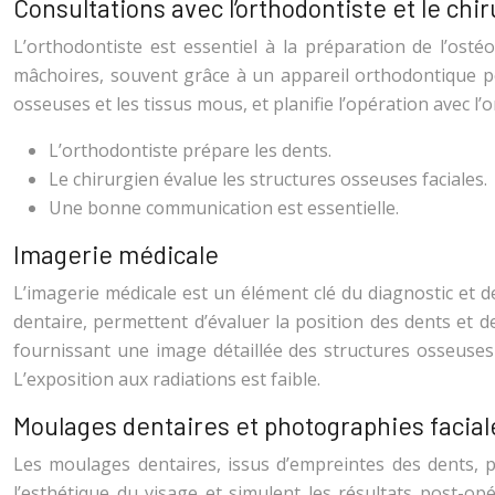
Consultations avec l’orthodontiste et le chir
L’orthodontiste est essentiel à la préparation de l’osté
mâchoires, souvent grâce à un appareil orthodontique por
osseuses et les tissus mous, et planifie l’opération avec 
L’orthodontiste prépare les dents.
Le chirurgien évalue les structures osseuses faciales.
Une bonne communication est essentielle.
Imagerie médicale
L’imagerie médicale est un élément clé du diagnostic et d
dentaire, permettent d’évaluer la position des dents et 
fournissant une image détaillée des structures osseuses fa
L’exposition aux radiations est faible.
Moulages dentaires et photographies facial
Les moulages dentaires, issus d’empreintes des dents, p
l’esthétique du visage et simulent les résultats post-op