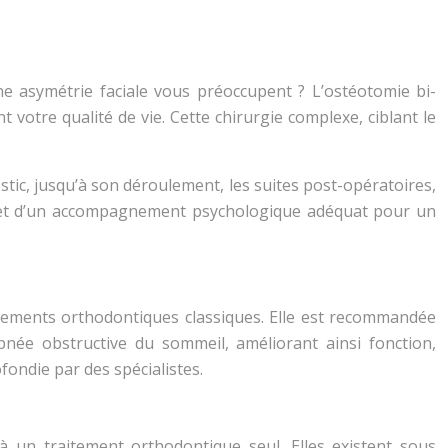
e asymétrie faciale vous préoccupent ? L’ostéotomie bi-
votre qualité de vie. Cette chirurgie complexe, ciblant le
stic, jusqu’à son déroulement, les suites post-opératoires,
ire et d’un accompagnement psychologique adéquat pour un
itements orthodontiques classiques. Elle est recommandée
apnée obstructive du sommeil, améliorant ainsi fonction,
fondie par des spécialistes.
 un traitement orthodontique seul. Elles existent sous