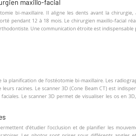
urgien maxillo-facial
otomie bi-maxillaire. Il aligne les dents avant la chirurg
té pendant 12 à 18 mois. Le chirurgien maxillo-facial réa
l’orthodontiste. Une communication étroite est indispensable 
e la planification de l’ostéotomie bi-maxillaire. Les radiog
de leurs racines. Le scanner 3D (Cone Beam CT) est indispen
ciales. Le scanner 3D permet de visualiser les os en 3D, fa
es
ermettent d’étudier l’occlusion et de planifier les mouve
ératoires. Les photos sont prises sous différents angles e