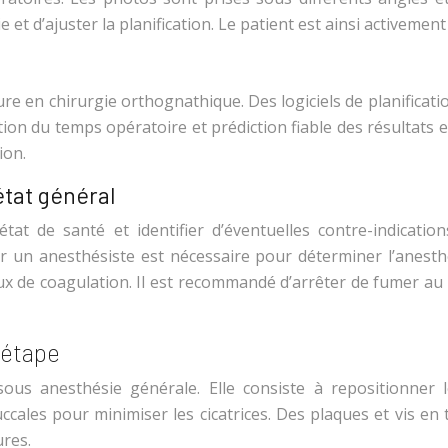
 et d’ajuster la planification. Le patient est ainsi activement
ure en chirurgie orthognathique. Des logiciels de planificat
tion du temps opératoire et prédiction fiable des résultats
ion.
état général
tat de santé et identifier d’éventuelles contre-indication
ar un anesthésiste est nécessaire pour déterminer l’anest
veaux de coagulation. Il est recommandé d’arrêter de fumer a
 étape
sous anesthésie générale. Elle consiste à repositionner
uccales pour minimiser les cicatrices. Des plaques et vis en 
ures.