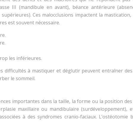
classe III (mandibule en avant), béance antérieure (absen
 supérieures). Ces malocclusions impactent la mastication, 
res est souvent nécessaire.
re.
re.
rop les inférieures.
s difficultés à mastiquer et déglutir peuvent entraîner de
urber le sommeil.
ces importantes dans la taille, la forme ou la position des 
rplasie maxillaire ou mandibulaire (surdéveloppement), et
ssociées à des syndromes cranio-faciaux. L’ostéotomie bi