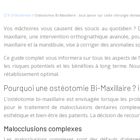
/
Orthodontie
/ Ostéotomie Bi-Maxillaire : tout savoir sur cette chirurgie denta
Vos mâchoires vous causent des soucis au quotidien ? D
maxillaire, une intervention orthognathique avancée, pour
maxillaire et la mandibule, vise à corriger des anomalies s
Ce guide complet vous informera sur tous les aspects de l’
les risques potentiels et les bénéfices à long terme. N
rétablissement optimal.
Pourquoi une ostéotomie Bi-Maxillaire ? 
L’ostéotomie bi-maxillaire est envisagée lorsque les pr
pour le traitement de malocclusions dentaires complexes
esthétique et bien-être des patients. La décision de recour
Malocclusions complexes
Les malocclusions complexes sont des défauts d’aligne