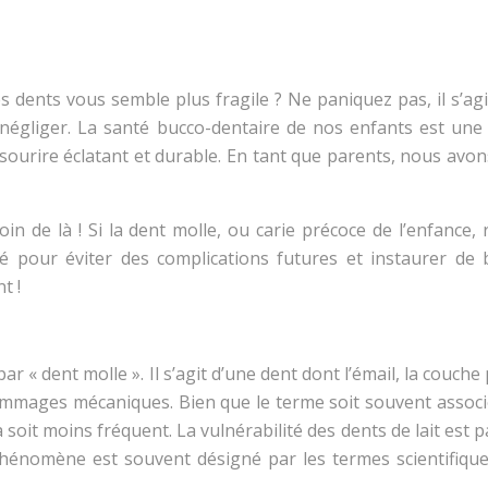
s dents vous semble plus fragile ? Ne paniquez pas, il s’a
s négliger. La santé bucco-dentaire de nos enfants est une 
 sourire éclatant et durable. En tant que parents, nous avons
oin de là ! Si la dent molle, ou carie précoce de l’enfance
lé pour éviter des complications futures et instaurer de
t !
r « dent molle ». Il s’agit d’une dent dont l’émail, la couche p
ommages mécaniques. Bien que le terme soit souvent associé 
 soit moins fréquent. La vulnérabilité des dents de lait est 
énomène est souvent désigné par les termes scientifiques