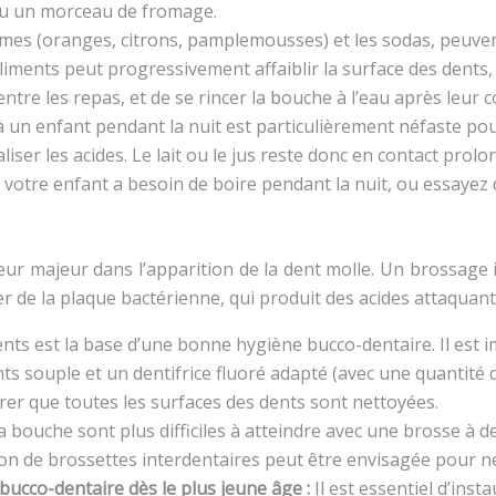
 ou un morceau de fromage.
umes (oranges, citrons, pamplemousses) et les sodas, peuven
ments peut progressivement affaiblir la surface des dents, le
re les repas, et de se rincer la bouche à l’eau après leur c
à un enfant pendant la nuit est particulièrement néfaste pou
liser les acides. Le lait ou le jus reste donc en contact prol
i votre enfant a besoin de boire pendant la nuit, ou essayez 
 majeur dans l’apparition de la dent molle. Un brossage insu
r de la plaque bactérienne, qui produit des acides attaquant 
nts est la base d’une bonne hygiène bucco-dentaire. Il est 
nts souple et un dentifrice fluoré adapté (avec une quantité de
urer que toutes les surfaces des dents sont nettoyées.
a bouche sont plus difficiles à atteindre avec une brosse à 
ation de brossettes interdentaires peut être envisagée pour 
bucco-dentaire dès le plus jeune âge :
Il est essentiel d’in