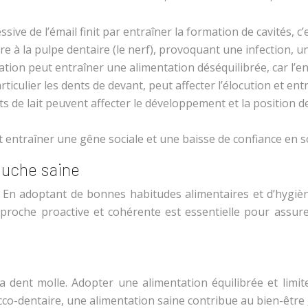
ive de l’émail finit par entraîner la formation de cavités, c’e
endre à la pulpe dentaire (le nerf), provoquant une infection, 
ation peut entraîner une alimentation déséquilibrée, car l’enf
ticulier les dents de devant, peut affecter l’élocution et ent
ts de lait peuvent affecter le développement et la position
entraîner une gêne sociale et une baisse de confiance en soi
ouche saine
. En adoptant de bonnes habitudes alimentaires et d’hygiène
proche proactive et cohérente est essentielle pour assure
la dent molle. Adopter une alimentation équilibrée et lim
cco-dentaire, une alimentation saine contribue au bien-être