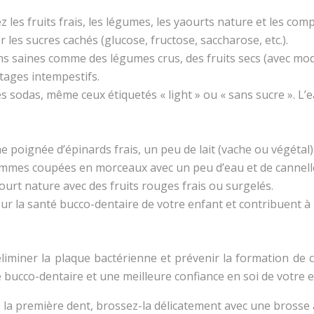
ez les fruits frais, les légumes, les yaourts nature et les c
les sucres cachés (glucose, fructose, saccharose, etc.).
ns saines comme des légumes crus, des fruits secs (avec mo
tages intempestifs.
 les sodas, même ceux étiquetés « light » ou « sans sucre ». L
oignée d’épinards frais, un peu de lait (vache ou végétal) e
mmes coupées en morceaux avec un peu d’eau et de cannelle
urt nature avec des fruits rouges frais ou surgelés.
our la santé bucco-dentaire de votre enfant et contribuent à
liminer la plaque bactérienne et prévenir la formation de c
e bucco-dentaire et une meilleure confiance en soi de votre e
e la première dent, brossez-la délicatement avec une brosse à