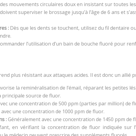
tuez des mouvements circulaires doux en insistant sur toutes l
doivent superviser le brossage jusqu’à l’âge de 6 ans et s’a
res :
Dès que les dents se touchent, utilisez du fil dentaire 
indre.
commander l’utilisation d’un bain de bouche fluoré pour renfo
 rend plus résistant aux attaques acides. Il est donc un allié 
avorise la reminéralisation de l’émail, réparant les petites lé
a principale source de fluor.
ec une concentration de 500 ppm (parties par million) de fl
avec une concentration de 1000 ppm de fluor.
ns :
Généralement avec une concentration de 1450 ppm de fl
ant, en vérifiant la concentration de fluor indiquée sur 
 ou le médecin peuvent prescrire des suppléments fluorés.