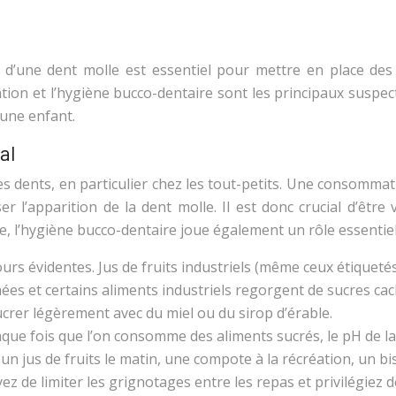
d’une dent molle est essentiel pour mettre en place des 
ion et l’hygiène bucco-dentaire sont les principaux suspect
eune enfant.
al
s dents, en particulier chez les tout-petits. Une consommat
er l’apparition de la dent molle. Il est donc crucial d’êtr
te, l’hygiène bucco-dentaire joue également un rôle essentiel
urs évidentes. Jus de fruits industriels (même ceux étiquet
es et certains aliments industriels regorgent de sucres cach
crer légèrement avec du miel ou du sirop d’érable.
que fois que l’on consomme des aliments sucrés, le pH de l
 un jus de fruits le matin, une compote à la récréation, un b
z de limiter les grignotages entre les repas et privilégiez 