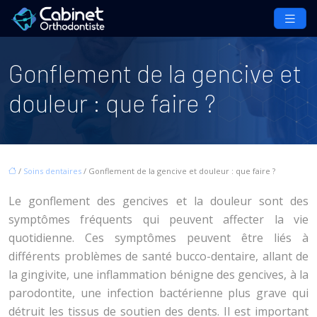
Gonflement de la gencive et
douleur : que faire ?
/
Soins dentaires
/ Gonflement de la gencive et douleur : que faire ?
Le gonflement des gencives et la douleur sont des
symptômes fréquents qui peuvent affecter la vie
quotidienne. Ces symptômes peuvent être liés à
différents problèmes de santé bucco-dentaire, allant de
la gingivite, une inflammation bénigne des gencives, à la
parodontite, une infection bactérienne plus grave qui
détruit les tissus de soutien des dents. Il est important