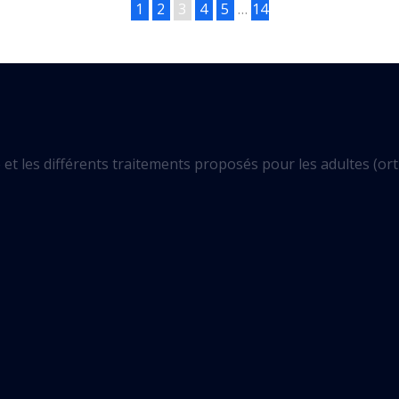
1
2
3
4
5
…
14
et les différents traitements proposés pour les adultes (orth