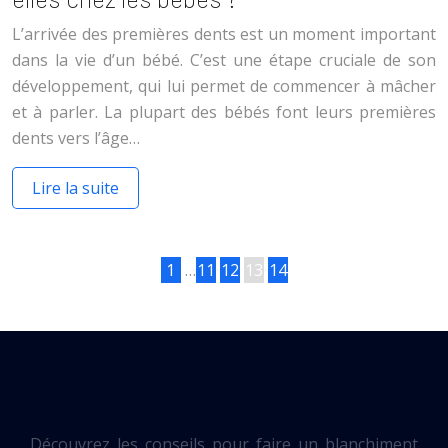
L’arrivée des premières dents est un moment important
dans la vie d’un bébé. C’est une étape cruciale de son
développement, qui lui permet de commencer à mâcher
et à parler. La plupart des bébés font leurs premières
dents vers l’âge…
Lire la suite
1
…
11
12
13
14
Découvrez les conseils pour faire un blanchiment